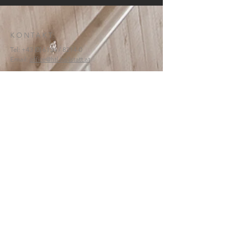
KONTAKT:
Tel:
+43 (0) 6134
/ 8214-0
Email:
office@htl-hallstatt.at
Lahnstraße 69
4830 Hallstatt
© 2025
HTBLA Hallstatt
IMPRESSUM
DATENSCHUTZ
SCHREIBEN SIE UNS: