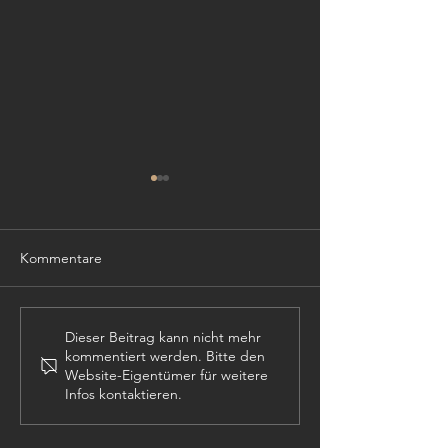
Kommentare
TISCHLER (m,w,
PROJEKTLEITER (m,w,d)
Dieser Beitrag kann nicht mehr
kommentiert werden. Bitte den
Website-Eigentümer für weitere
Infos kontaktieren.