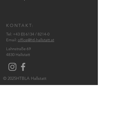
KONTAKT:
Tel:
+43 (0) 6134
/ 8214-0
Email:
office@htl-hallstatt.at
Lahnstraße 69
4830 Hallstatt
© 2025
HTBLA Hallstatt
IMPRESSUM
DATENSCHUTZ
SCHREIBEN SIE UNS: