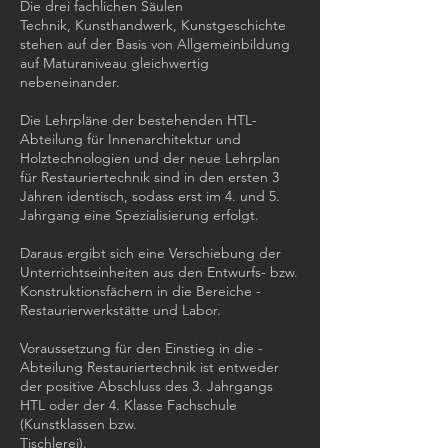
Die drei fachlichen Säulen
Technik, Kunsthandwerk, Kunstgeschichte
stehen auf der Basis von Allgemeinbildung
auf Maturaniveau gleichwertig
nebeneinander.
Die Lehrpläne der bestehenden HTL-
Abteilung für Innen­architektur und
Holztechnologien und der neue Lehrplan
für Restauriertechnik sind in den ersten 3
Jahren identisch, sodass erst im 4. und 5.
Jahrgang eine Spezialisierung erfolgt.
Daraus ergibt sich eine Verschiebung der
Unterrichtseinheiten aus den Entwurfs- bzw.
Konstruktionsfächern in die Bereiche ­
Restaurierwerkstätte und Labor.
Voraussetzung für den Einstieg in die ­
Abteilung Restauriertechnik ist entweder
der positive Abschluss des 3. Jahrgangs
HTL oder der 4. Klasse Fachschule
(Kunstklassen bzw.
Tischlerei).