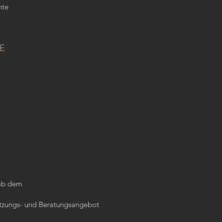
hte
LE
 ab dem
stützungs- und Beratungsangebot