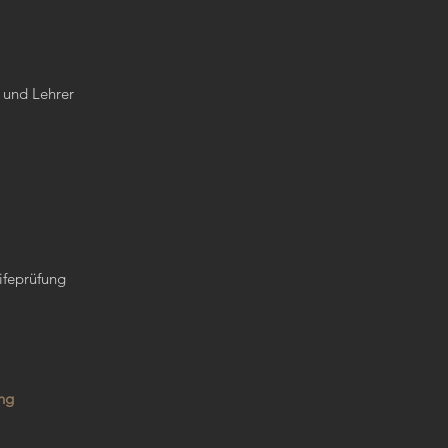
 und Lehrer
ifeprüfung
ung