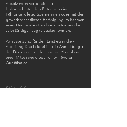
Absolventen vorbereitet, in
Holzverarbeitenden Betrieben eine
Führungsrolle zu übernehmen oder mit der
gewerbe­rechtlichen Befähigung im Rahmen
eines Drechslerei-Handwerkbetriebes die
selb­ständige Tätigkeit aufzunehmen.
Voraussetzung für den Einstieg in die ­
Abteilung Drechslerei ist, die Anmeldung in
der Direktion und der positive Abschluss
einer Mittelschule oder einer höheren
Qualifikation.
KONTAKT:
Tel:
+43 (0) 6134
/ 8214-0
Email:
office@htl-hallstatt.at
Lahnstraße 69
4830 Hallstatt