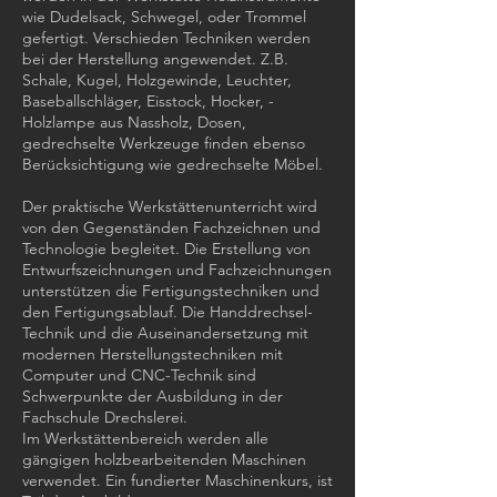
wie Dudelsack, Schwegel, oder Trommel
gefertigt. Verschieden Techniken werden
bei der Herstellung angewendet. Z.B.
Schale, Kugel, Holzgewinde, Leuchter,
Baseballschläger, Eisstock, Hocker, ­
Holzlampe aus Nassholz, Dosen,
gedrechselte Werkzeuge finden ebenso
Berück­sichtigung wie gedrechselte Möbel.
Der praktische Werk­stättenunterricht wird
von den Gegenständen Fachzeichnen und
Technologie begleitet. Die Erstellung von
Entwurfszeichnungen und Fachzeichnungen
unterstützen die Fertigungs­techniken und
den Fertigungsablauf. Die Handdrechsel-
Technik und die Auseinandersetzung mit
modernen Herstellungstechniken mit
Computer und CNC-Technik sind
Schwerpunkte der Ausbildung in der
Fachschule Drechslerei.
Im Werkstättenbereich werden alle
gängigen holzbearbeitenden Maschinen
verwendet. Ein fundierter Maschinenkurs, ist