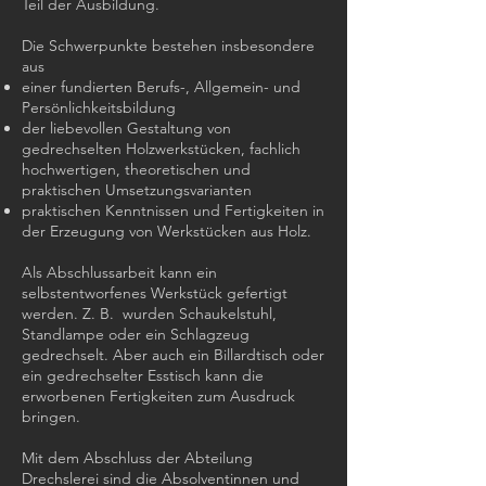
Teil der Ausbildung.
Die Schwerpunkte bestehen insbesondere
aus
einer fundierten Berufs-, Allgemein- und
Persönlichkeitsbildung
der liebevollen Gestaltung von
gedrechselten Holzwerkstücken, fachlich
hochwertigen, theoretischen und
praktischen Umsetzungsvarianten
praktischen Kenntnissen und Fertigkeiten in
der Erzeugung von Werkstücken aus Holz.
Als Abschlussarbeit kann ein
selbstentworfenes Werkstück gefertigt
werden. Z. B. wurden Schaukelstuhl,
Standlampe oder ein Schlagzeug
gedrechselt. Aber auch ein Billardtisch oder
ein gedrechselter Esstisch kann die
erworbenen Fertigkeiten zum Ausdruck
bringen.
Mit dem Abschluss der Abteilung
Drechslerei sind die Absolventinnen und