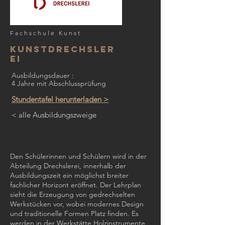
Fachschule Kunst
KUNSTDrechsler
ei
Ausbildungsdauer :
4 Jahre mit Abschlussprüfung
Stundentafel herunterladen >
< alle Ausbildungszweige
Den Schülerinnen und Schülern wird in der
Abteilung Drechslerei, innerhalb der
Ausbildungszeit ein möglichst breiter
fachlicher ­Horizont eröffnet. Der Lehrplan
sieht die Erzeugung von gedrechselten
Werkstücken vor, wobei modernes Design
und traditionelle Formen Platz finden. Es
werden in der Werkstätte Holzinstrumente