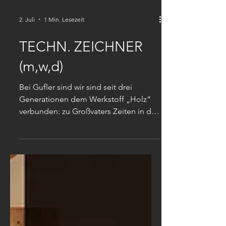
2. Juli
1 Min. Lesezeit
TECHN. ZEICHNER
(m,w,d)
Bei Gufler sind wir sind seit drei
Generationen dem Werkstoff „Holz“
verbunden: zu Großvaters Zeiten in der
Holzgewinnung im Passeiertal, seit
1957 als Maßtischler für den gehoben
Anspruch. Heute besteht unser Beitrag
darin, Designprofis im Innenausbau ein
zuverlässiger Realisierungs-Partner zu
sein, europaweit. GUFLER
INNENAUSBAU KGd. Interior vGmbH