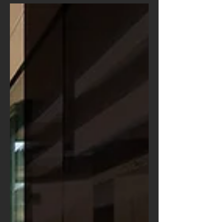
Holzgewinnung im Passeiertal, seit
1957 als Maßtischler für den gehoben
Anspruch. Heute besteht unser Beitrag
darin, Designprofis im Innenausbau ein
zuverlässiger Realisierungs-Partner zu
sein, europaweit. GUFLER
INNENAUSBAU KGd. Interior vGmbH
Industriezone 1/1139011 Lana (BZ) T:
+39 0473 448 259M: info@gufler.com