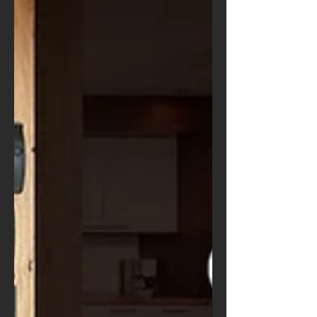
Industriezone 1/1139011 Lana (BZ) T:
+39 0473 448 259M: info@gufler.com