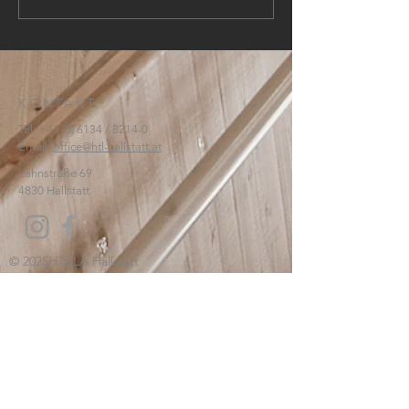
KONTAKT:
Tel:
+43 (0) 6134
/ 8214-0
Email:
office@htl-hallstatt.at
Lahnstraße 69
4830 Hallstatt
© 2025
HTBLA Hallstatt
IMPRESSUM
DATENSCHUTZ
SCHREIBEN SIE UNS: