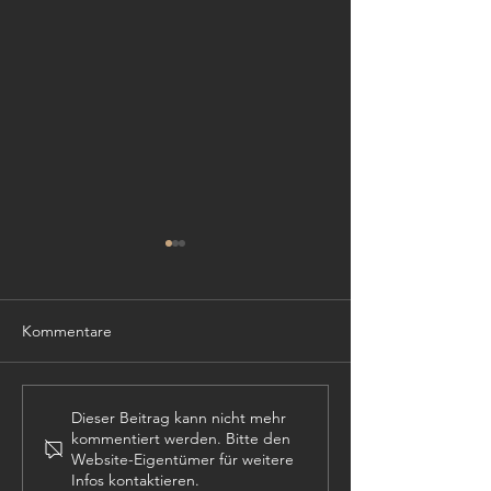
Kommentare
TISCHLER (m,w,
PROJEKTLEITER (m,w,d)
Dieser Beitrag kann nicht mehr
kommentiert werden. Bitte den
Website-Eigentümer für weitere
Infos kontaktieren.