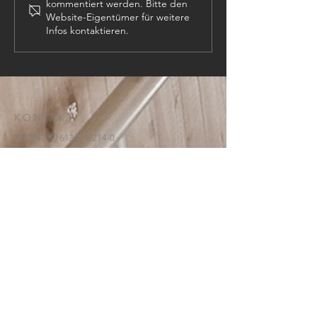
kommentiert werden. Bitte den
Website-Eigentümer für weitere
Infos kontaktieren.
KONTAKT:
Tel:
+43 (0) 6134
/ 8214-0
Email:
office@htl-hallstatt.at
Lahnstraße 69
4830 Hallstatt
© 2025
HTBLA Hallstatt
IMPRESSUM
DATENSCHUTZ