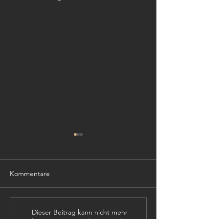
Kommentare
TISCHLER (m,w,
PROJEKTLEITER (m,w,d)
Dieser Beitrag kann nicht mehr