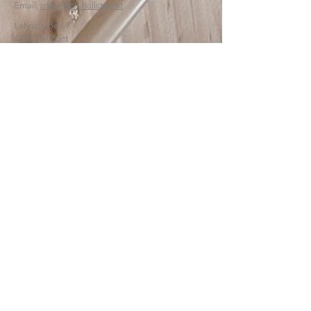
Email:
office@htl-hallstatt.at
Lahnstraße 69
4830 Hallstatt
© 2025
HTBLA Hallstatt
IMPRESSUM
DATENSCHUTZ
SCHREIBEN SIE UNS: