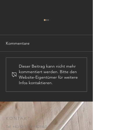
Kommentare
TISCHLER (m,w,
PROJEKTLEITER (m,w,d)
Dieser Beitrag kann nicht mehr
kommentiert werden. Bitte den
Website-Eigentümer für weitere
Infos kontaktieren.
KONTAKT:
Tel:
+43 (0) 6134
/ 8214-0