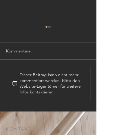
Kommentare
TISCHLER (m,w,
PROJEKTLEITER (m,w,d)
Dieser Beitrag kann nicht mehr
kommentiert werden. Bitte den
Website-Eigentümer für weitere
Infos kontaktieren.
KONTAKT: