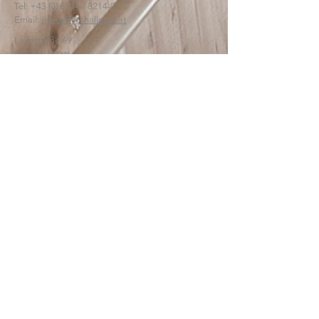
Tel:
+43 (0) 6134
/ 8214-0
Email:
office@htl-hallstatt.at
Lahnstraße 69
4830 Hallstatt
© 2025
HTBLA Hallstatt
IMPRESSUM
DATENSCHUTZ
SCHREIBEN SIE UNS: