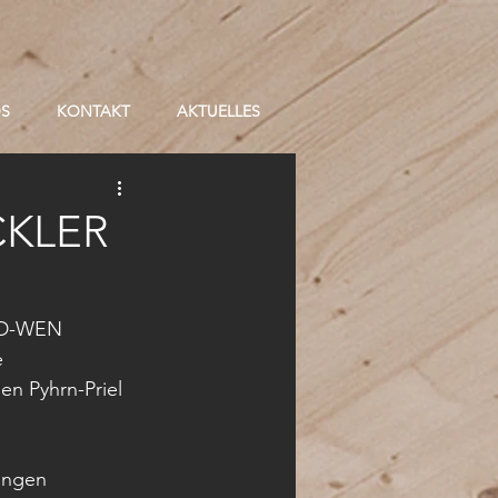
OS
KONTAKT
AKTUELLES
KLER
ELD-WEN 
e 
n Pyhrn-Priel  
ungen 