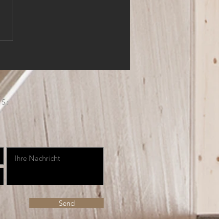
HLER (m,w,d)
S:
Send