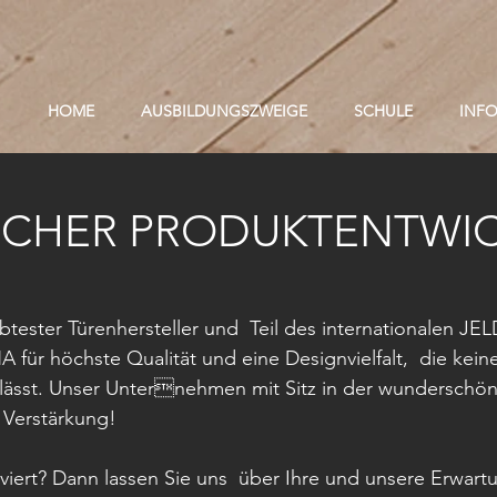
HOME
AUSBILDUNGSZWEIGE
SCHULE
INF
SCHER PRODUKTENTWIC
ebtester Türenhersteller und  Teil des internationalen J
 für höchste Qualität und eine Designvielfalt,  die kein
lässt. Unser Unternehmen mit Sitz in der wunderschöne
f Verstärkung!
iviert? Dann lassen Sie uns  über Ihre und unsere Erwart