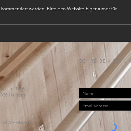
r kommentiert werden. Bitte den Website-Eigentümer für
TISC
PROJEKTLEITER (m,w,d)
SCHREIBEN SIE UN
Lahnstraße 69
4830 Hallstatt
TBLA Hallstatt