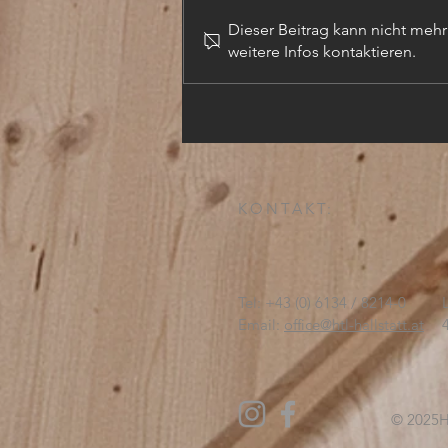
Dieser Beitrag kann nicht meh
weitere Infos kontaktieren.
TECHN. ZEICHNER (m,w,d)
KONTAKT:
Tel: +43 (0) 6134 / 8214-0
Email:
office@htl-hallstatt.at
© 2025
H