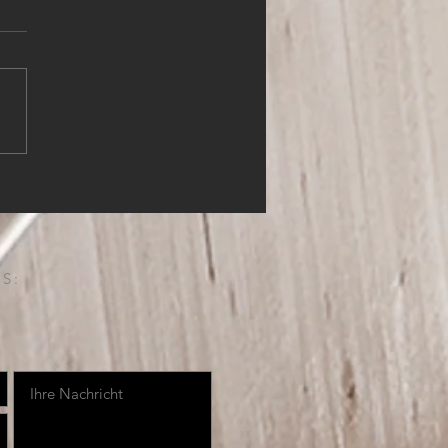
HLER (m,w,d)
S: