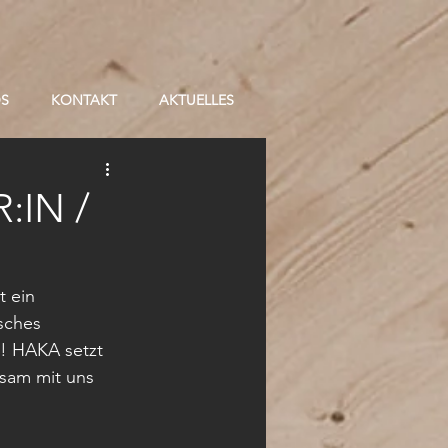
OS
KONTAKT
AKTUELLES
:IN /
t ein 
sches 
t! HAKA setzt 
sam mit uns 