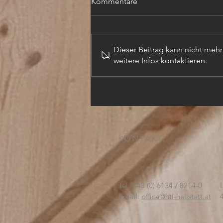
Kommentare
Dieser Beitrag kann nicht meh
weitere Infos kontaktieren.
TECHN. ZEICHNER (m,w,d)
KONTAKT:
Tel: +43 (0) 6134 / 8214-0
Email:
office@htl-hallstatt.at