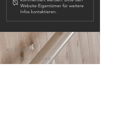
Website-Eigentümer für weitere
Infos kontaktieren.
KONTAKT:
Tel:
+43 (0) 6134
/ 8214-0
Email:
office@htl-hallstatt.at
Lahnstraße 69
4830 Hallstatt
© 2025
HTBLA Hallstatt
IMPRESSUM
DATENSCHUTZ