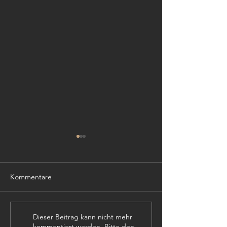
Kommentare
TISCHLER (m,w,
PROJEKTLEITER (m,w,d)
Dieser Beitrag kann nicht mehr
kommentiert werden. Bitte den