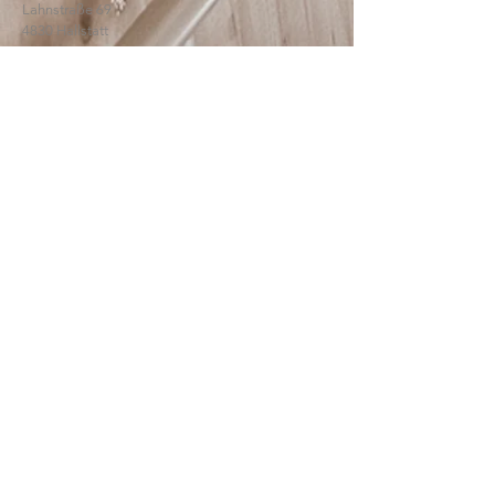
Lahnstraße 69
4830 Hallstatt
© 2025
HTBLA Hallstatt
IMPRESSUM
DATENSCHUTZ
SCHREIBEN SIE UNS: