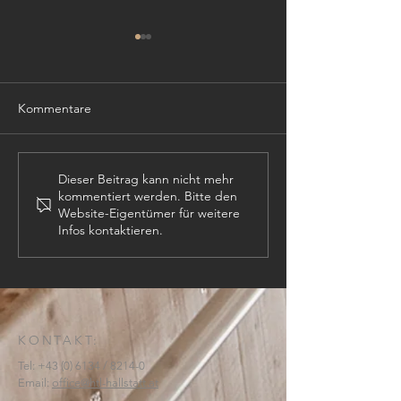
Kommentare
TISCHLER (m,w,
PROJEKTLEITER (m,w,d)
Dieser Beitrag kann nicht mehr
kommentiert werden. Bitte den
Website-Eigentümer für weitere
Infos kontaktieren.
KONTAKT:
Tel:
+43 (0) 6134
/ 8214-0
Email:
office@htl-hallstatt.at