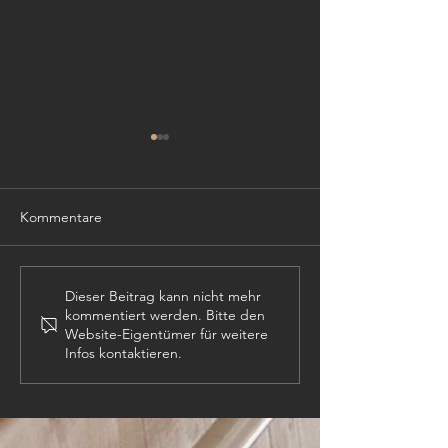
Kommentare
TISCHLER (m,w,
PROJEKTLEITER (m,w,d)
Dieser Beitrag kann nicht mehr
kommentiert werden. Bitte den
Website-Eigentümer für weitere
Infos kontaktieren.