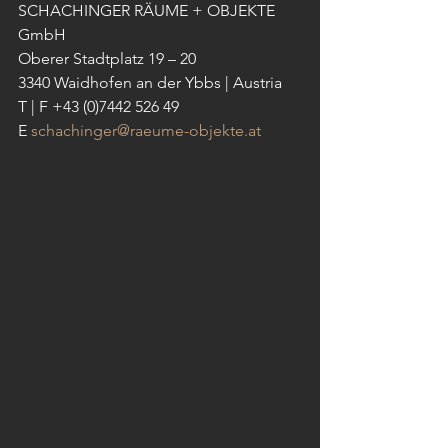
SCHACHINGER RÄUME + OBJEKTE 
GmbH
Oberer Stadtplatz 19 – 20
3340 Waidhofen an der Ybbs | Austria
T | F +43 (0)7442 526 49
E 
schachinger@raeume-objekte.at