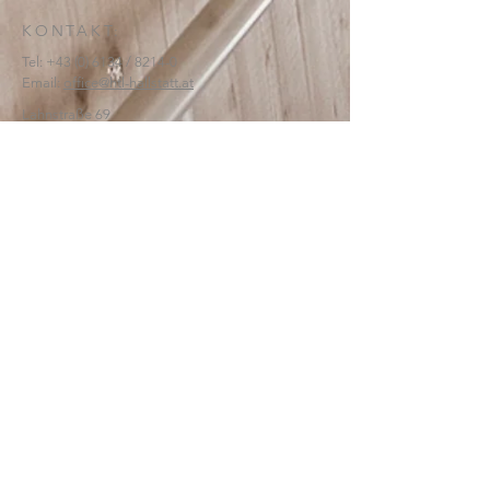
KONTAKT:
Tel:
+43 (0) 6134
/ 8214-0
Email:
office@htl-hallstatt.at
Lahnstraße 69
4830 Hallstatt
© 2025
HTBLA Hallstatt
IMPRESSUM
DATENSCHUTZ
SCHREIBEN SIE UNS: