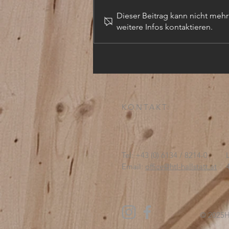
Dieser Beitrag kann nicht meh
weitere Infos kontaktieren.
TECHN. ZEICHNER (m,w,d)
KONTAKT:
Tel: +43 (0) 6134 / 8214-0
Email:
office@htl-hallstatt.at
© 2025
H