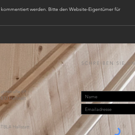
r kommentiert werden. Bitte den Website-Eigentümer für
TISC
PROJEKTLEITER (m,w,d)
SCHREIBEN SIE UN
Lahnstraße 69
4830 Hallstatt
TBLA Hallstatt