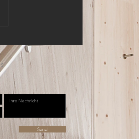
HLER (m,w,d)
S:
Send