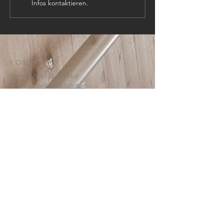
Infos kontaktieren.
KONTAKT:
Tel:
+43 (0) 6134
/ 8214-0
Email:
office@htl-hallstatt.at
Lahnstraße 69
4830 Hallstatt
© 2025
HTBLA Hallstatt
IMPRESSUM
DATENSCHUTZ
SCHREIBEN SIE UNS: