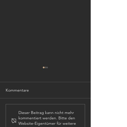
Kommentare
TISCHLER (m,w,
PROJEKTLEITER (m,w,d)
Dieser Beitrag kann nicht mehr
kommentiert werden. Bitte den
Website-Eigentümer für weitere