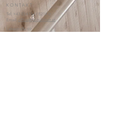
KONTAKT:
Tel:
+43 (0) 6134
/ 8214-0
Email:
office@htl-hallstatt.at
Lahnstraße 69
4830 Hallstatt
© 2025
HTBLA Hallstatt
IMPRESSUM
DATENSCHUTZ
SCHREIBEN SIE UNS: