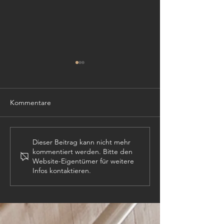
Kommentare
TISCHLER (m,w,
PROJEKTLEITER (m,w,d)
Dieser Beitrag kann nicht mehr
kommentiert werden. Bitte den
Website-Eigentümer für weitere
Infos kontaktieren.