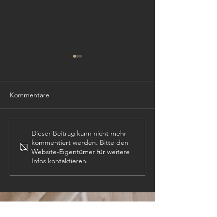
Kommentare
TISCHLER (m,w,
PROJEKTLEITER (m,w,d)
Dieser Beitrag kann nicht mehr
kommentiert werden. Bitte den
Website-Eigentümer für weitere
Infos kontaktieren.