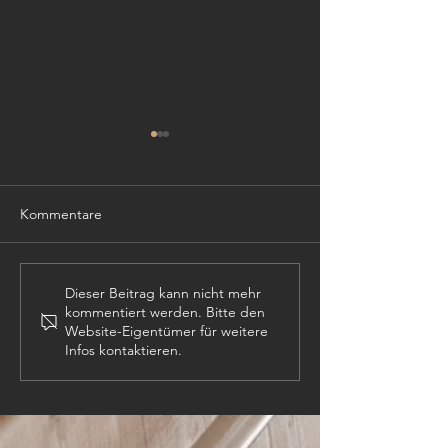
Kommentare
TISCHLER (m,w,
PROJEKTLEITER (m,w,d)
Dieser Beitrag kann nicht mehr
kommentiert werden. Bitte den
Website-Eigentümer für weitere
Infos kontaktieren.