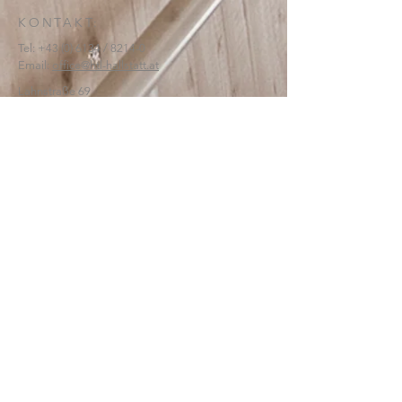
KONTAKT:
Tel:
+43 (0) 6134
/ 8214-0
Email:
office@htl-hallstatt.at
Lahnstraße 69
4830 Hallstatt
© 2025
HTBLA Hallstatt
IMPRESSUM
DATENSCHUTZ
SCHREIBEN SIE UNS: