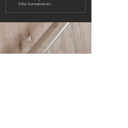
Infos kontaktieren.
KONTAKT:
Tel:
+43 (0) 6134
/ 8214-0
Email:
office@htl-hallstatt.at
Lahnstraße 69
4830 Hallstatt
© 2025
HTBLA Hallstatt
IMPRESSUM
DATENSCHUTZ
SCHREIBEN SIE UNS: