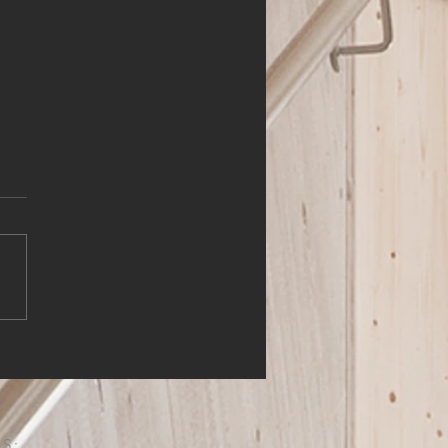
HLER (m,w,d)
S: