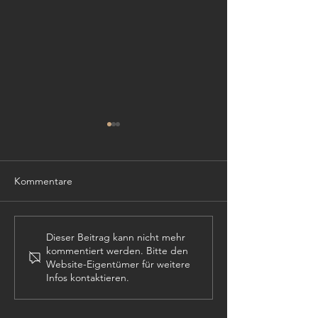
Kommentare
TISCHLER (m,w,
PROJEKTLEITER (m,w,d)
Dieser Beitrag kann nicht mehr
kommentiert werden. Bitte den
Website-Eigentümer für weitere
Infos kontaktieren.