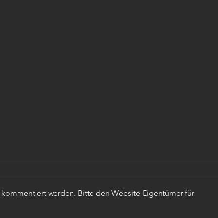
r kommentiert werden. Bitte den Website-Eigentümer für
TISC
PROJEKTLEITER (m,w,d)