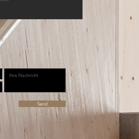
S:
Send