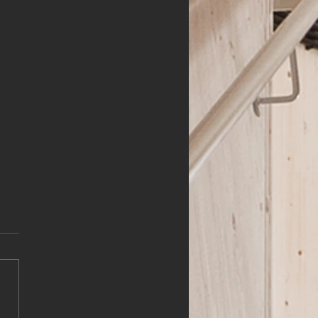
HLER (m,w,d)