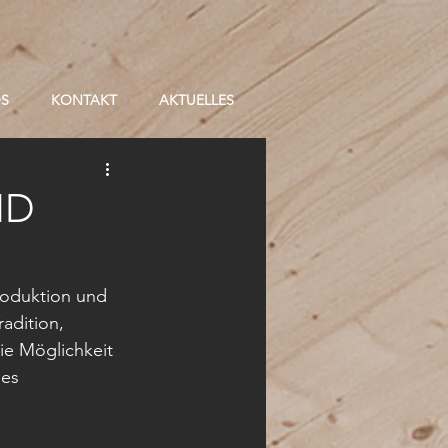
OS
KONTAKT
AKTUELLES
ND
Produktion und 
adition, 
ie Möglichkeit 
es 