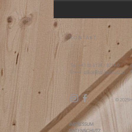
KONTAKT:
Tel: +43 (0) 6134 / 8214-0
Email:
office@htl-hallstatt.at
© 2025
H
IMPRESSUM
DATENSCHUTZ