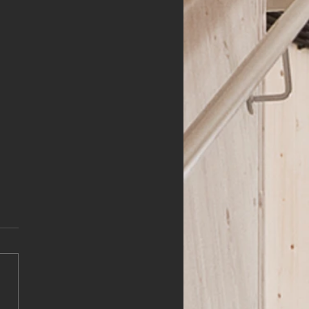
HLER (m,w,d)