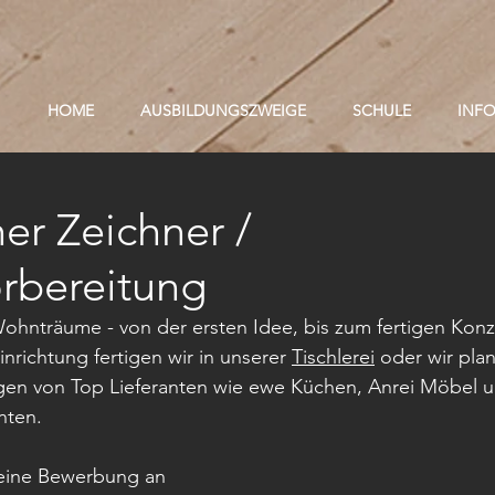
HOME
AUSBILDUNGSZWEIGE
SCHULE
INF
er Zeichner /
orbereitung
 Wohnträume - von der ersten Idee, bis zum fertigen Konz
richtung fertigen wir in unserer 
Tischlerei
 oder wir pla
gen von Top Lieferanten wie ewe Küchen, Anrei Möbel u
nten.
deine Bewerbung an 