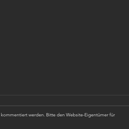
r kommentiert werden. Bitte den Website-Eigentümer für
TISC
PROJEKTLEITER (m,w,d)