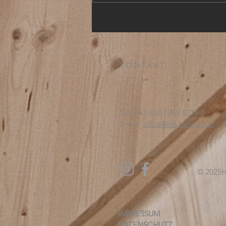
KONTAKT:
Tel: +43 (0) 6134 / 8214-0
Email:
office@htl-hallstatt.at
© 2025
H
IMPRESSUM
DATENSCHUTZ