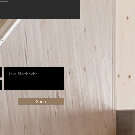
S:
Send