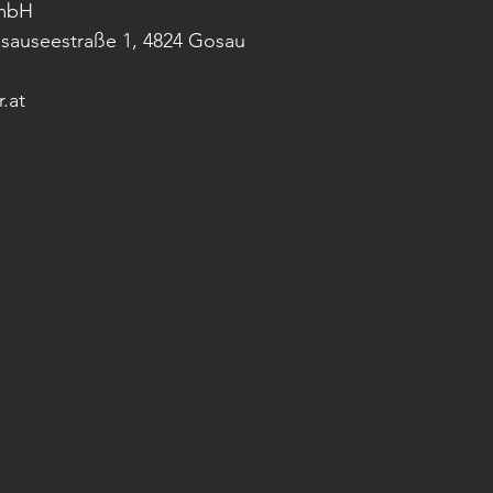
GmbH 
osauseestraße 1, 4824 Gosau 
.at 