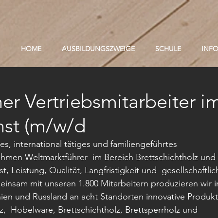
HOME
AUSBILDUNGSZWEIGE
SCHULE
INF
er Vertriebsmitarbeiter i
nst (m/w/d
ves, international tätiges und familiengeführtes 
hmen Weltmarktführer  im Bereich Brettschichtholz und 
st, Leistung, Qualität, Langfristigkeit und  gesellschaftlic
nsam mit unseren 1.800 Mitarbeitern produzieren wir in
ien und Russland an acht Standorten innovative Produkt
z,  Hobelware, Brettschichtholz, Brettsperrholz und 