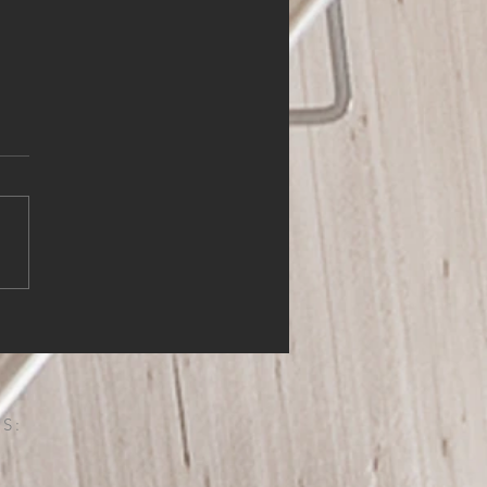
HLER (m,w,d)
S: