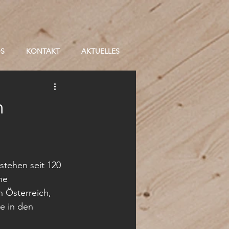
OS
KONTAKT
AKTUELLES
m
stehen seit 120 
he 
 Österreich,  
e in den 