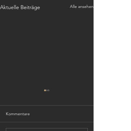
Alle ansehen
Aktuelle Beiträge
Kommentare
TISCHLER (m,w,