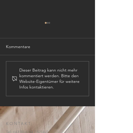
Kommentare
TISCHLER (m,w,
PROJEKTLEITER (m,w,d)
Dieser Beitrag kann nicht mehr
kommentiert werden. Bitte den
Website-Eigentümer für weitere
Infos kontaktieren.
KONTAKT:
Tel:
+43 (0) 6134
/ 8214-0