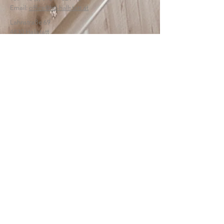
Email:
office@htl-hallstatt.at
Lahnstraße 69
4830 Hallstatt
© 2025
HTBLA Hallstatt
IMPRESSUM
DATENSCHUTZ
SCHREIBEN SIE UNS: