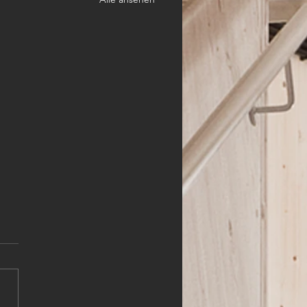
HLER (m,w,d)