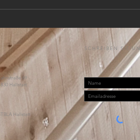
PROJEKTLEITER (m,w,d)
SCHREIBEN SIE UN
Lahnstraße 69
4830 Hallstatt
TBLA Hallstatt