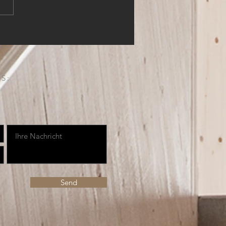
S:
Send