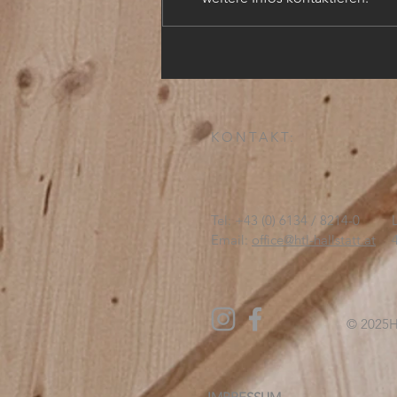
TECHN. ZEICHNER (m,w,d)
KONTAKT:
Tel: +43 (0) 6134 / 8214-0
Email:
office@htl-hallstatt.at
© 2025
H