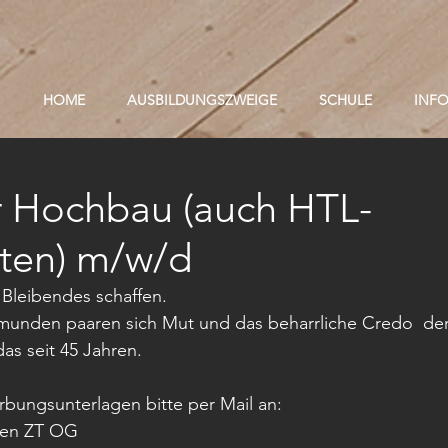
HOME
AUSBILDUNGSZWEIGE
SCHULE
INF
r Hochbau (auch HTL-
ten) m/w/d
 Bleibendes schaffen. 
Gmunden paaren sich Mut und das beharrliche Credo  der
as seit 45 Jahren.
bungsunterlagen bitte per Mail an: 
kten ZT OG