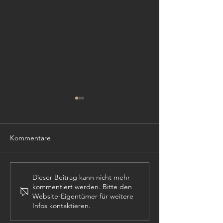
Kommentare
TISCHLER (m,w,
PROJEKTLEITER (m,w,d)
Dieser Beitrag kann nicht mehr
kommentiert werden. Bitte den
Website-Eigentümer für weitere
Infos kontaktieren.