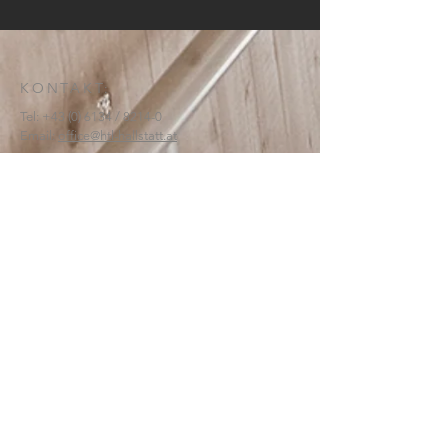
KONTAKT:
Tel:
+43 (0) 6134
/ 8214-0
Email:
office@htl-hallstatt.at
Lahnstraße 69
4830 Hallstatt
© 2025
HTBLA Hallstatt
IMPRESSUM
DATENSCHUTZ
SCHREIBEN SIE UNS: