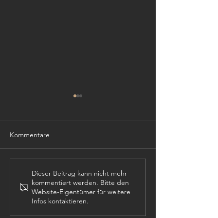
Kommentare
TISCHLER (m,w,
PROJEKTLEITER (m,w,d)
Dieser Beitrag kann nicht mehr
kommentiert werden. Bitte den
Website-Eigentümer für weitere
Infos kontaktieren.