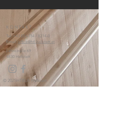
KONTAKT:
Tel:
+43 (0) 6134
/ 8214-0
Email:
office@htl-hallstatt.at
Lahnstraße 69
4830 Hallstatt
© 2025
HTBLA Hallstatt
IMPRESSUM
DATENSCHUTZ
SCHREIBEN SIE UNS: