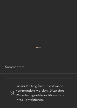
Kommentare
TISCHLER (m,w,
PROJEKTLEITER (m,w,d)
Dieser Beitrag kann nicht mehr
kommentiert werden. Bitte den
Website-Eigentümer für weitere
Infos kontaktieren.