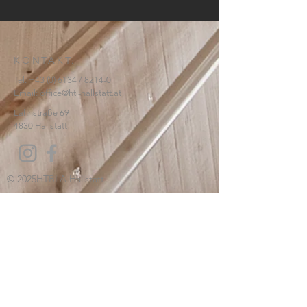
KONTAKT:
Tel:
+43 (0) 6134
/ 8214-0
Email:
office@htl-hallstatt.at
Lahnstraße 69
4830 Hallstatt
© 2025
HTBLA Hallstatt
IMPRESSUM
DATENSCHUTZ
SCHREIBEN SIE UNS: