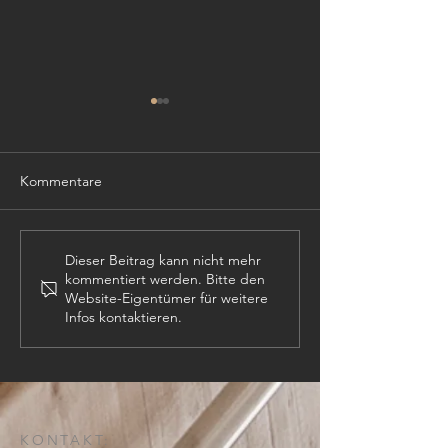
Kommentare
TISCHLER (m,w,
PROJEKTLEITER (m,w,d)
Dieser Beitrag kann nicht mehr
kommentiert werden. Bitte den
Website-Eigentümer für weitere
Infos kontaktieren.
KONTAKT: