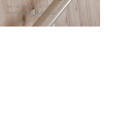
Tel:
+43 (0) 6134
/ 8214-0
Email:
office@htl-hallstatt.at
Lahnstraße 69
4830 Hallstatt
© 2025
HTBLA Hallstatt
IMPRESSUM
DATENSCHUTZ
SCHREIBEN SIE UNS: