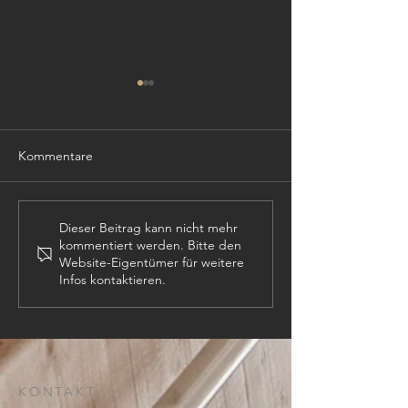
Kommentare
TISCHLER (m,w,
PROJEKTLEITER (m,w,d)
Dieser Beitrag kann nicht mehr
kommentiert werden. Bitte den
Website-Eigentümer für weitere
Infos kontaktieren.
KONTAKT: