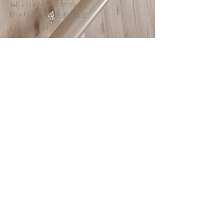
Tel:
+43 (0) 6134
/ 8214-0
Email:
office@htl-hallstatt.at
Lahnstraße 69
4830 Hallstatt
© 2025
HTBLA Hallstatt
IMPRESSUM
DATENSCHUTZ
SCHREIBEN SIE UNS: