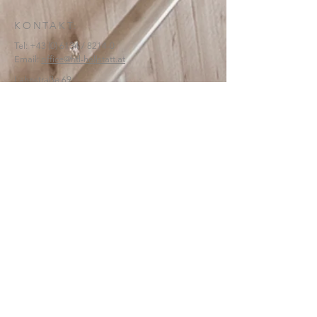
KONTAKT:
Tel:
+43 (0) 6134
/ 8214-0
Email:
office@htl-hallstatt.at
Lahnstraße 69
4830 Hallstatt
© 2025
HTBLA Hallstatt
IMPRESSUM
DATENSCHUTZ
SCHREIBEN SIE UNS: