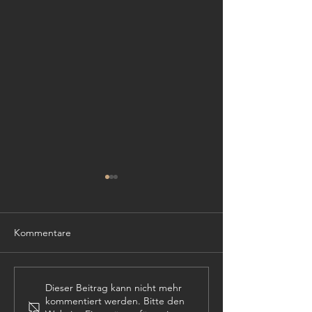
Kommentare
TISCHLER (m,w,
PROJEKTLEITER (m,w,d)
Dieser Beitrag kann nicht mehr
kommentiert werden. Bitte den