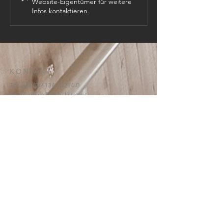
Website-Eigentümer für weitere
Infos kontaktieren.
KONTAKT:
Tel:
+43 (0) 6134
/ 8214-0
Email:
office@htl-hallstatt.at
Lahnstraße 69
4830 Hallstatt
© 2025
HTBLA Hallstatt
IMPRESSUM
DATENSCHUTZ