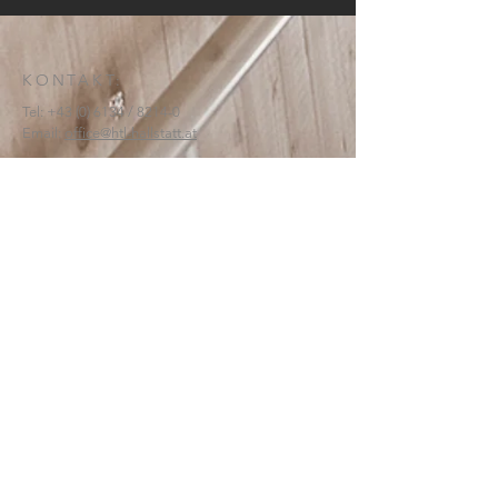
KONTAKT:
Tel:
+43 (0) 6134
/ 8214-0
Email:
office@htl-hallstatt.at
Lahnstraße 69
4830 Hallstatt
© 2025
HTBLA Hallstatt
IMPRESSUM
DATENSCHUTZ
SCHREIBEN SIE UNS: