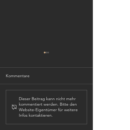
Kommentare
TISCHLER (m,w,
PROJEKTLEITER (m,w,d)
Dieser Beitrag kann nicht mehr
kommentiert werden. Bitte den
Website-Eigentümer für weitere
Infos kontaktieren.