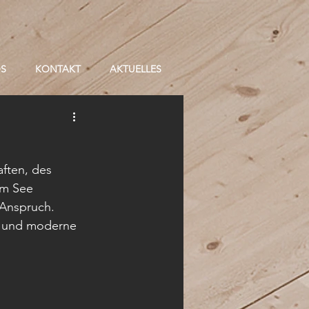
OS
KONTAKT
AKTUELLES
ften, des 
am See 
Anspruch. 
r und moderne 