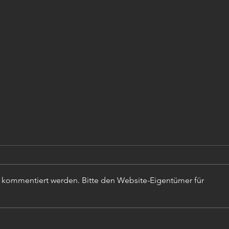
r kommentiert werden. Bitte den Website-Eigentümer für
TISC
PROJEKTLEITER (m,w,d)