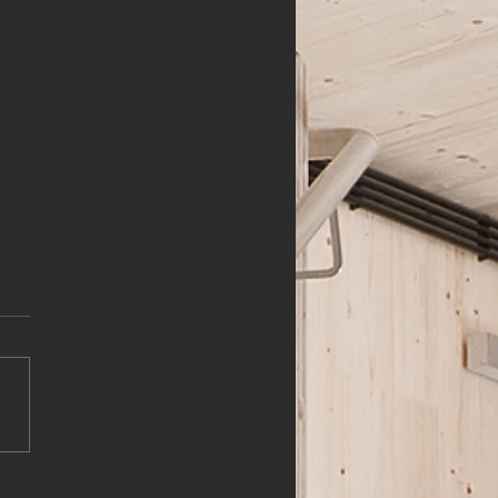
HLER (m,w,d)