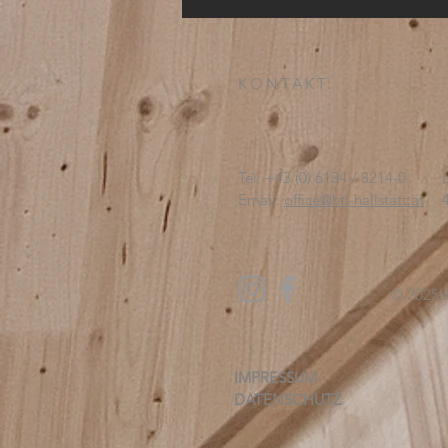
KONTAKT:
Tel: +43 (0) 6134 / 8214-0
Email:
office@htl-hallstatt.at
© 2025
H
IMPRESSUM
DATENSCHUTZ