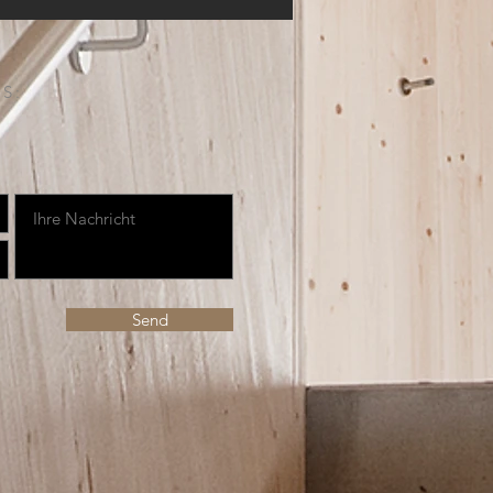
S:
Send