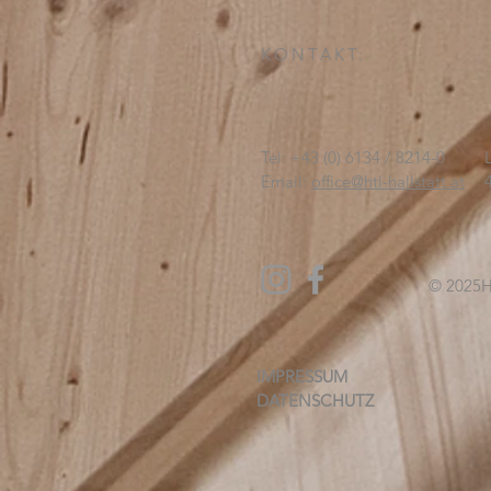
KONTAKT:
Tel: +43 (0) 6134 / 8214-0
Email:
office@htl-hallstatt.at
© 2025
H
IMPRESSUM
DATENSCHUTZ