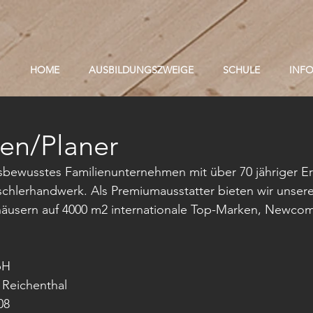
HOME
AUSBILDUNGSZWEIGE
SCHULE
INF
nen/Planer
nsbewusstes Familienunternehmen mit über 70 jähriger Er
chlerhandwerk. Als Premiumausstatter bieten wir unser
shäusern auf 4000 m2 internationale Top-Marken, Newco
bH
 Reichenthal
08