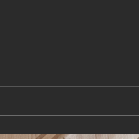
TISC
PROJEKTLEITER (m,w,d)