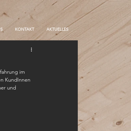
OS
KONTAKT
AKTUELLES
fahrung im 
en KundInnen 
mer und 