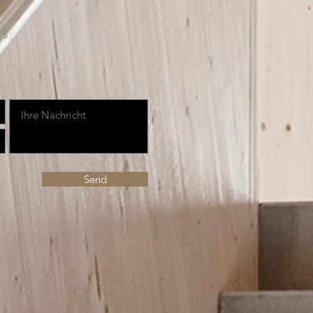
S:
Send