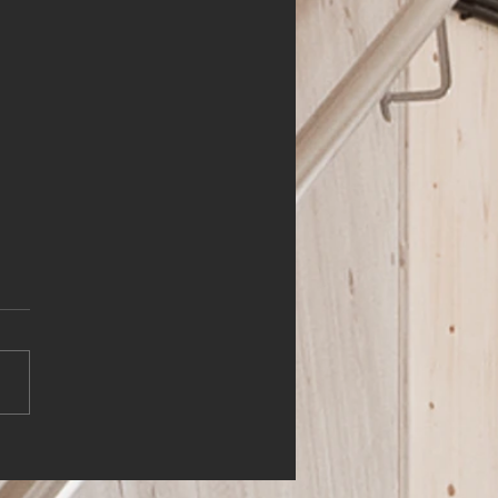
HLER (m,w,d)