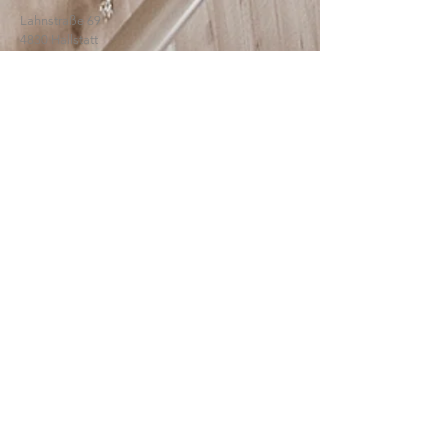
Lahnstraße 69
4830 Hallstatt
© 2025
HTBLA Hallstatt
IMPRESSUM
DATENSCHUTZ
SCHREIBEN SIE UNS: