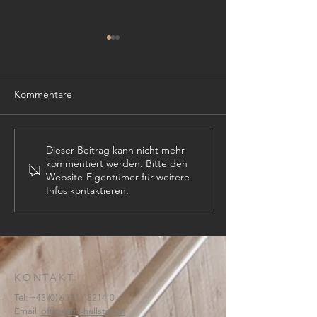
Kommentare
TISCHLER (m,w,
PROJEKTLEITER (m,w,d)
Dieser Beitrag kann nicht mehr
kommentiert werden. Bitte den
Website-Eigentümer für weitere
Infos kontaktieren.
KONTAKT:
Tel:
+43 (0) 6134
/ 8214-0
Email:
office@htl-hallstatt.at