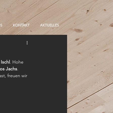
OS
KONTAKT
AKTUELLES
Ischl
. Hohe 
os Jachs
.
t, freuen wir 