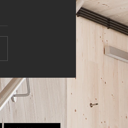
HLER (m,w,d)
S: