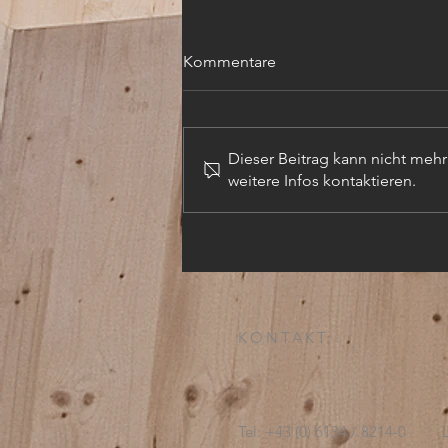
Kommentare
Dieser Beitrag kann nicht meh
weitere Infos kontaktieren.
TECHN. ZEICHNER (m,w,d)
KONTAKT:
Tel: +43 (0) 6134 / 8214-0