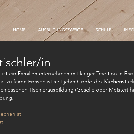
HOME
AUSBILDUNGSZWEIGE
SCHULE
INF
ischler/in
H
 ist ein Familienunternehmen mit langer Tradition in 
Bad 
t zu fairen Preisen ist seit jeher Credo des 
Küchenstudi
lossenen Tischlerausbildung (Geselle oder Meister) has
rbung.
uechen.at
at