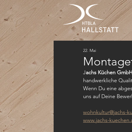
22. Mai
Montaget
J
achs Küchen Gmb
handwerkliche Qualitä
Wenn Du eine abgesch
uns auf Deine Bewe
wohnkultur@jachs-k
www.jachs-kuechen.