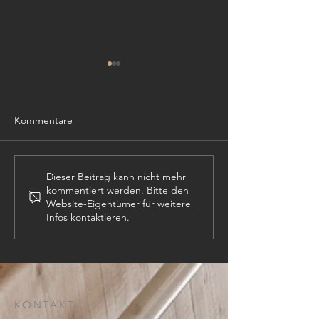
Kommentare
TISCHLER (m,w,
PROJEKTLEITER (m,w,d)
Dieser Beitrag kann nicht mehr
kommentiert werden. Bitte den
Website-Eigentümer für weitere
Infos kontaktieren.
KONTAKT: