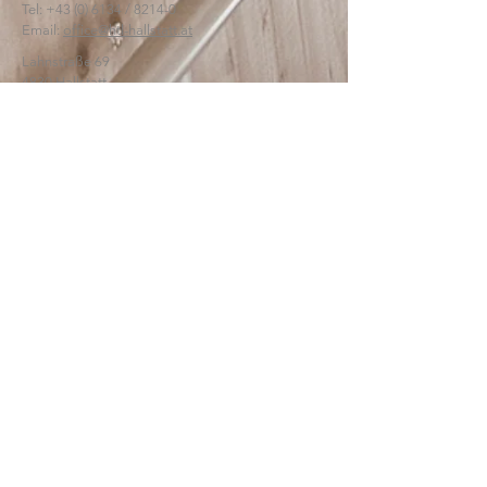
Tel:
+43 (0) 6134
/ 8214-0
Email:
office@htl-hallstatt.at
Lahnstraße 69
4830 Hallstatt
© 2025
HTBLA Hallstatt
IMPRESSUM
DATENSCHUTZ
SCHREIBEN SIE UNS: