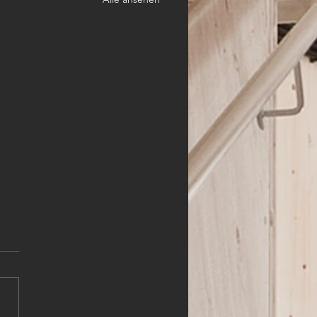
HLER (m,w,d)