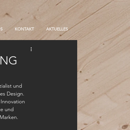
OS
KONTAKT
AKTUELLES
UNG
ialist und 
kes Design. 
 Innovation 
te und 
-Marken.