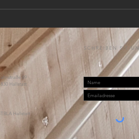
PROJEKTLEITER (m,w,d)
SCHREIBEN SIE UN
Lahnstraße 69
4830 Hallstatt
TBLA Hallstatt