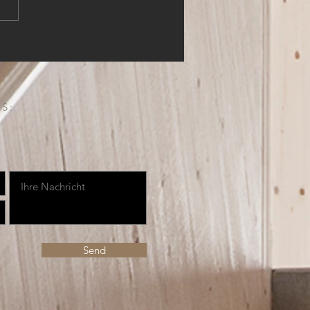
S:
Send