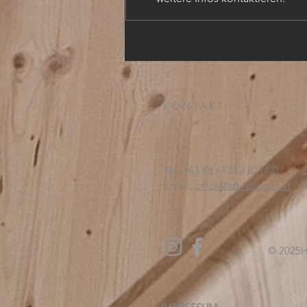
TECHN. ZEICHNER (m,w,d)
KONTAKT:
Tel: +43 (0) 6134 / 8214-0
Email:
office@htl-hallstatt.at
© 2025
H