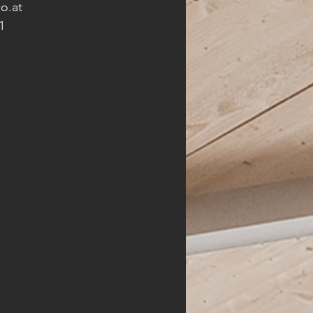
o.at 
1