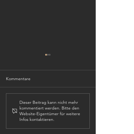
Kommentare
TISCHLER (m,w,
PROJEKTLEITER (m,w,d)
Dieser Beitrag kann nicht mehr
kommentiert werden. Bitte den
Website-Eigentümer für weitere
Infos kontaktieren.