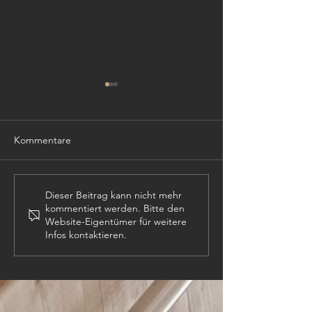
Kommentare
TISCHLER (m,w,
PROJEKTLEITER (m,w,d)
Dieser Beitrag kann nicht mehr
kommentiert werden. Bitte den
Website-Eigentümer für weitere
Infos kontaktieren.