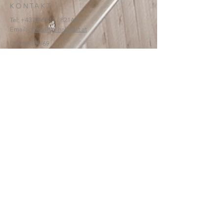
KONTAKT:
Tel:
+43 (0) 6134
/ 8214-0
Email:
office@htl-hallstatt.at
Lahnstraße 69
4830 Hallstatt
© 2025
HTBLA Hallstatt
IMPRESSUM
DATENSCHUTZ
SCHREIBEN SIE UNS: