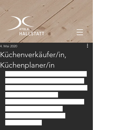
4. Mai 2020
Küchenverkäufer/in,
Küchenplaner/in
Individualität leben heißt eigene Wege 
gehen. Ihre olina Küche ist ein Unikat, 
das Ihrer Situation, Ihrem Lebensgefühl 
und Ihrem Stil entspricht. 
Sonderlösungen sind unser Standard; 
gern setzen wir sie in enger 
Zusammenarbeit mit lokalen 
Handwerkern um.