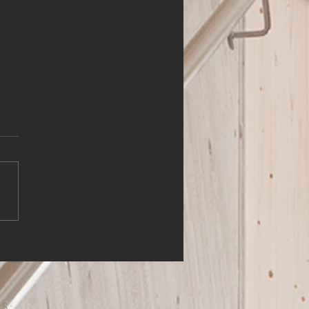
HLER (m,w,d)
S: