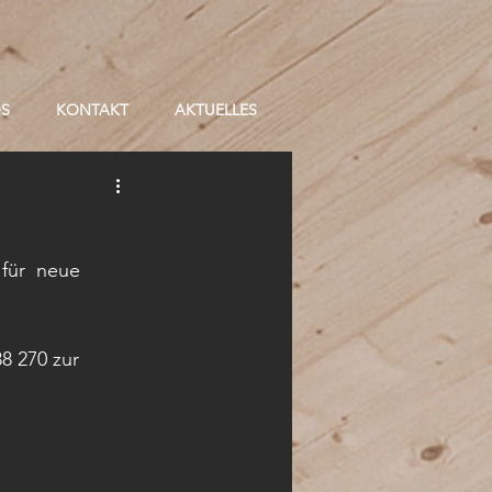
OS
KONTAKT
AKTUELLES
 für  neue 
8 270 zur 