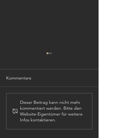
Kommentare
TISCHLER (m,w,
PROJEKTLEITER (m,w,d)
Dieser Beitrag kann nicht mehr
kommentiert werden. Bitte den
Website-Eigentümer für weitere
Infos kontaktieren.