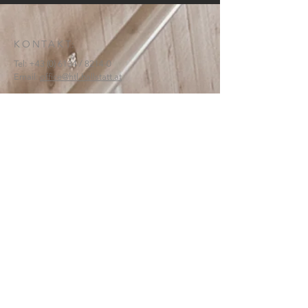
KONTAKT:
Tel:
+43 (0) 6134
/ 8214-0
Email:
office@htl-hallstatt.at
Lahnstraße 69
4830 Hallstatt
© 2025
HTBLA Hallstatt
IMPRESSUM
DATENSCHUTZ
SCHREIBEN SIE UNS: