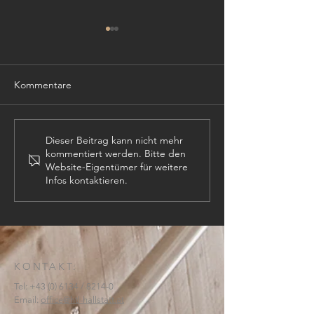
Kommentare
TISCHLER (m,w,
PROJEKTLEITER (m,w,d)
Dieser Beitrag kann nicht mehr
kommentiert werden. Bitte den
Website-Eigentümer für weitere
Infos kontaktieren.
KONTAKT:
Tel:
+43 (0) 6134
/ 8214-0
Email:
office@htl-hallstatt.at