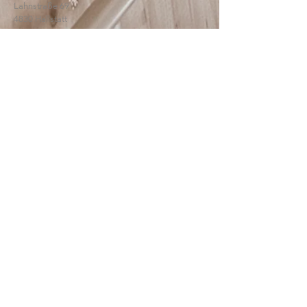
Lahnstraße 69
4830 Hallstatt
© 2025
HTBLA Hallstatt
IMPRESSUM
DATENSCHUTZ
SCHREIBEN SIE UNS: