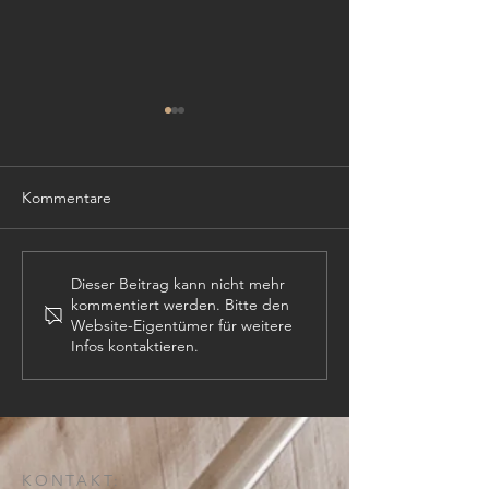
Kommentare
TISCHLER (m,w,
PROJEKTLEITER (m,w,d)
Dieser Beitrag kann nicht mehr
kommentiert werden. Bitte den
Website-Eigentümer für weitere
Infos kontaktieren.
KONTAKT: