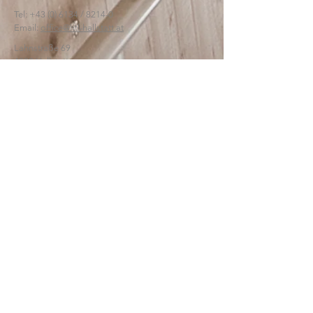
Tel:
+43 (0) 6134
/ 8214-0
Email:
office@htl-hallstatt.at
Lahnstraße 69
4830 Hallstatt
© 2025
HTBLA Hallstatt
IMPRESSUM
DATENSCHUTZ
SCHREIBEN SIE UNS: