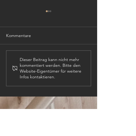
Kommentare
TISCHLER (m,w,
PROJEKTLEITER (m,w,d)
Dieser Beitrag kann nicht mehr
kommentiert werden. Bitte den
Website-Eigentümer für weitere
Infos kontaktieren.
KONTAKT:
Tel:
+43 (0) 6134
/ 8214-0
Email:
office@htl-hallstatt.at